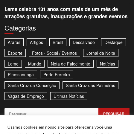
Leme celebra 131 anos com mais de um mês de
atrações gratuitas, inaugurações e grandes eventos
Categorias
Araras
Artigos
Brasil
Descalvado
Destaque
Esporte
Fotos - Social / Eventos
Jornal da Noite
Leme
Mundo
Nota de Falecimento
Notícias
Pirassununga
Porto Ferreira
Santa Cruz da Conceição
Santa Cruz das Palmeiras
Vagas de Emprego
Últimas Notícias
Pesquisar
por:
Sitemap
Política de Privacidade
Contato
Usamos cookies em nosso site para oferecer a você uma