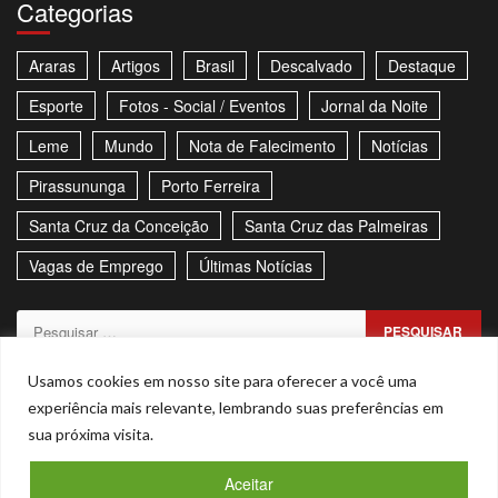
Categorias
Araras
Artigos
Brasil
Descalvado
Destaque
Esporte
Fotos - Social / Eventos
Jornal da Noite
Leme
Mundo
Nota de Falecimento
Notícias
Pirassununga
Porto Ferreira
Santa Cruz da Conceição
Santa Cruz das Palmeiras
Vagas de Emprego
Últimas Notícias
Pesquisar
por:
Sitemap
Política de Privacidade
Contato
Usamos cookies em nosso site para oferecer a você uma
experiência mais relevante, lembrando suas preferências em
Stories
sua próxima visita.
Facebook
Youtube
Aceitar