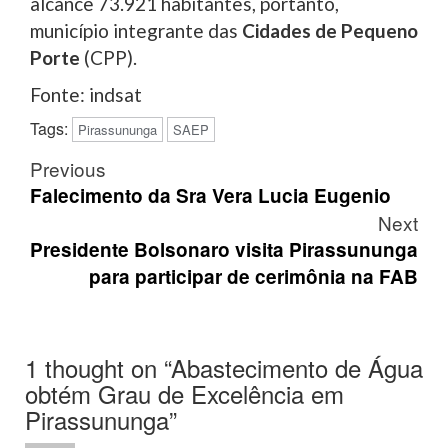
alcance 73.921 habitantes, portanto,
município integrante das
Cidades de Pequeno
Porte
(CPP).
Fonte: indsat
Tags:
Pirassununga
SAEP
Post
Previous
navigation
Falecimento da Sra Vera Lucia Eugenio
Next
Presidente Bolsonaro visita Pirassununga
para participar de cerimônia na FAB
1 thought on “
Abastecimento de Água
obtém Grau de Excelência em
Pirassununga
”