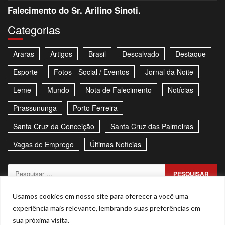
Falecimento do Sr. Arilino Sinoti.
Categorias
Araras
Artigos
Brasil
Descalvado
Destaque
Esporte
Fotos - Social / Eventos
Jornal da Noite
Leme
Mundo
Nota de Falecimento
Notícias
Pirassununga
Porto Ferreira
Santa Cruz da Conceição
Santa Cruz das Palmeiras
Vagas de Emprego
Últimas Notícias
Pesquisar
por:
Sitemap
Política de Privacidade
Contato
Usamos cookies em nosso site para oferecer a você uma
experiência mais relevante, lembrando suas preferências em
Stories
sua próxima visita.