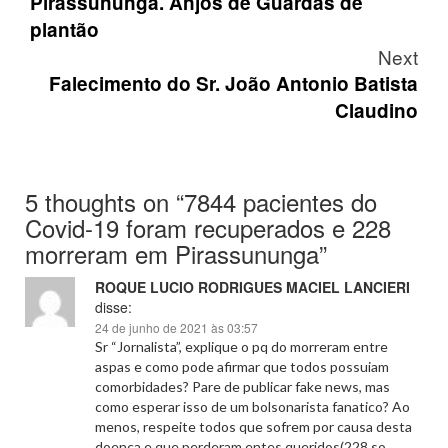
Pirassununga. Anjos de Guardas de
plantão
Next
Falecimento do Sr. João Antonio Batista
Claudino
5 thoughts on “
7844 pacientes do
Covid-19 foram recuperados e 228
morreram em Pirassununga
”
ROQUE LUCIO RODRIGUES MACIEL LANCIERI
disse:
24 de junho de 2021 às 03:57
Sr “Jornalista”, explique o pq do morreram entre
aspas e como pode afirmar que todos possuiam
comorbidades? Pare de publicar fake news, mas
como esperar isso de um bolsonarista fanatico? Ao
menos, respeite todos que sofrem por causa desta
doenca e que perderam entes queridos(228 so