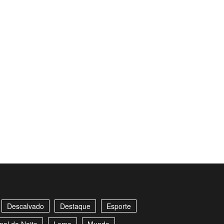
Descalvado
Destaque
Esporte