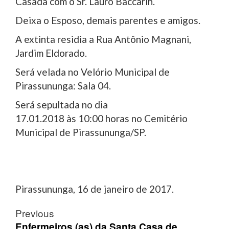
Casada com o Sr. Lauro Baccarin.
Deixa o Esposo, demais parentes e amigos.
A extinta residia a Rua Antônio Magnani,
Jardim Eldorado.
Será velada no Velório Municipal de
Pirassununga: Sala 04.
Será sepultada no dia
17.01.2018 às 10:00 horas no Cemitério
Municipal de Pirassununga/SP.
Pirassununga, 16 de janeiro de 2017.
Post
Previous
Enfermeiros (as) da Santa Casa de