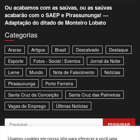
Ou acabamos com as saúvas, ou as saúvas
acabarão com o SAEP e Pirassununga! —
Adaptação do ditado de Monteiro Lobato
Categorias
Araras
Artigos
Brasil
Descalvado
Destaque
Esporte
Fotos - Social / Eventos
Jornal da Noite
Leme
Mundo
Nota de Falecimento
Notícias
Pirassununga
Porto Ferreira
Santa Cruz da Conceição
Santa Cruz das Palmeiras
Vagas de Emprego
Últimas Notícias
Pesquisar
por:
Sitemap
Política de Privacidade
Contato
Usamos cookies em nosso site para oferecer a você uma