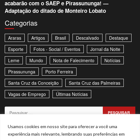
acabarão com o SAEP e Pirassununga! —
Adaptação do ditado de Monteiro Lobato
Categorias
Araras
Artigos
Brasil
Descalvado
Destaque
Esporte
Fotos - Social / Eventos
Jornal da Noite
Leme
Mundo
Nota de Falecimento
Notícias
Pirassununga
Porto Ferreira
Santa Cruz da Conceição
Santa Cruz das Palmeiras
Vagas de Emprego
Últimas Notícias
Pesquisar
por:
Sitemap
Política de Privacidade
Contato
Usamos cookies em nosso site para oferecer a você uma
experiência mais relevante, lembrando suas preferências em
Stories