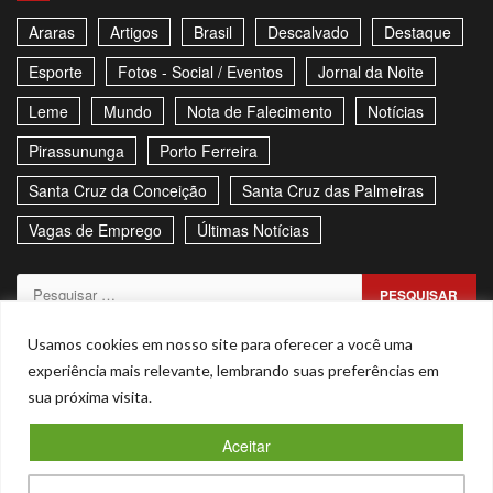
Araras
Artigos
Brasil
Descalvado
Destaque
Esporte
Fotos - Social / Eventos
Jornal da Noite
Leme
Mundo
Nota de Falecimento
Notícias
Pirassununga
Porto Ferreira
Santa Cruz da Conceição
Santa Cruz das Palmeiras
Vagas de Emprego
Últimas Notícias
Pesquisar
por:
Sitemap
Política de Privacidade
Contato
Usamos cookies em nosso site para oferecer a você uma
experiência mais relevante, lembrando suas preferências em
Stories
sua próxima visita.
Facebook
Youtube
Aceitar
Copyright © Todos os direitos reservados. - CNPJ –