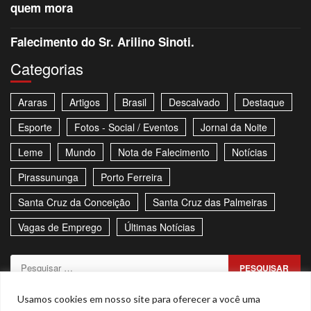
quem mora
Falecimento do Sr. Arilino Sinoti.
Categorias
Araras
Artigos
Brasil
Descalvado
Destaque
Esporte
Fotos - Social / Eventos
Jornal da Noite
Leme
Mundo
Nota de Falecimento
Notícias
Pirassununga
Porto Ferreira
Santa Cruz da Conceição
Santa Cruz das Palmeiras
Vagas de Emprego
Últimas Notícias
Pesquisar
por:
Sitemap
Política de Privacidade
Contato
Usamos cookies em nosso site para oferecer a você uma