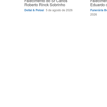
Falecimento do Sr Carlos
Falecimen
Roberto Rinck Sobrinho
Eduardo d
Dellai & Pelosi
5 de agosto de 2026
Funerária 
2026