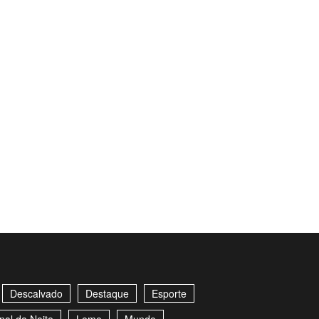
Descalvado
Destaque
Esporte