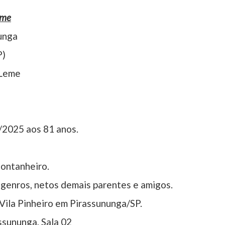
eme
unga
P)
 Leme
/2025 aos 81 anos.
Montanheiro.
, genros, netos demais parentes e amigos.
Vila Pinheiro em Pirassununga/SP.
ssununga, Sala 02