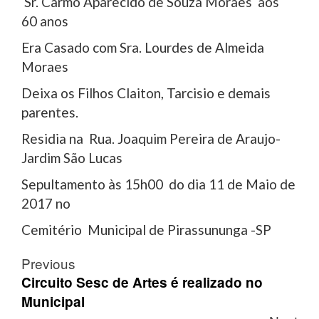
Sr. Carmo Aparecido de Souza Moraes aos
60 anos
Era Casado com Sra. Lourdes de Almeida
Moraes
Deixa os Filhos Claiton, Tarcisio e demais
parentes.
Residia na Rua. Joaquim Pereira de Araujo-
Jardim São Lucas
Sepultamento às 15h00 do dia 11 de Maio de
2017 no
Cemitério Municipal de Pirassununga -SP
Post
Previous
navigation
Circuito Sesc de Artes é realizado no
Municipal