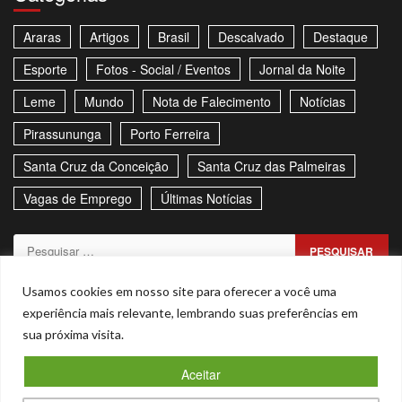
Araras
Artigos
Brasil
Descalvado
Destaque
Esporte
Fotos - Social / Eventos
Jornal da Noite
Leme
Mundo
Nota de Falecimento
Notícias
Pirassununga
Porto Ferreira
Santa Cruz da Conceição
Santa Cruz das Palmeiras
Vagas de Emprego
Últimas Notícias
Pesquisar
por:
Sitemap
Política de Privacidade
Contato
Usamos cookies em nosso site para oferecer a você uma
experiência mais relevante, lembrando suas preferências em
Stories
sua próxima visita.
Facebook
Youtube
Aceitar