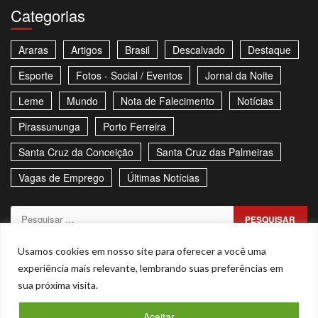
Categorias
Araras
Artigos
Brasil
Descalvado
Destaque
Esporte
Fotos - Social / Eventos
Jornal da Noite
Leme
Mundo
Nota de Falecimento
Notícias
Pirassununga
Porto Ferreira
Santa Cruz da Conceição
Santa Cruz das Palmeiras
Vagas de Emprego
Últimas Notícias
Pesquisar
por:
Sitemap
Política de Privacidade
Contato
Usamos cookies em nosso site para oferecer a você uma
experiência mais relevante, lembrando suas preferências em
Stories
sua próxima visita.
Facebook
Youtube
Aceitar