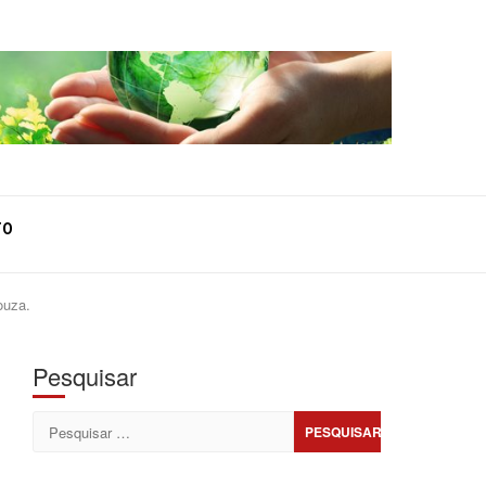
TO
ouza.
Pesquisar
Pesquisar
por: