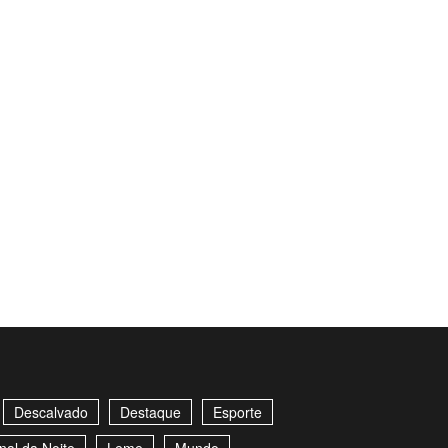
Descalvado
Destaque
Esporte