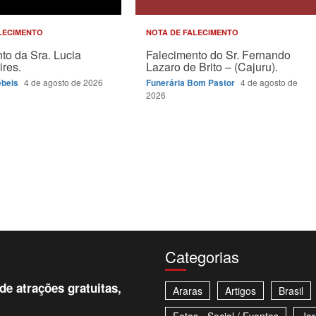
LECIMENTO
NOTA DE FALECIMENTO
to da Sra. Lucia
Falecimento do Sr. Fernando
ires.
Lazaro de Brito – (Cajuru).
ébeis
4 de agosto de 2026
Funerária Bom Pastor
4 de agosto de
2026
Categorias
e atrações gratuitas,
Araras
Artigos
Brasil