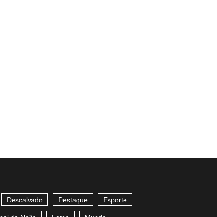
Descalvado
Destaque
Esporte