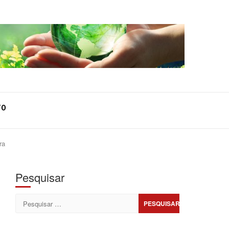
TO
ra
Pesquisar
Pesquisar
por: