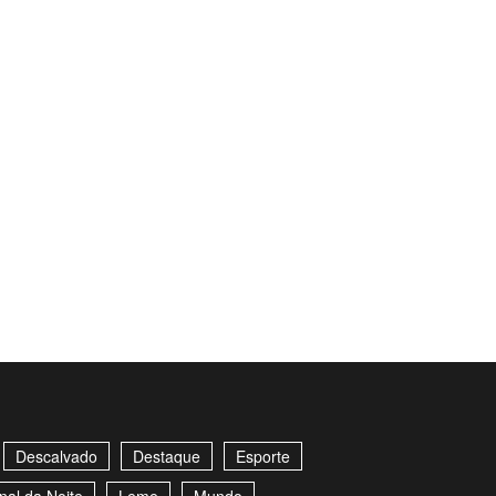
Descalvado
Destaque
Esporte