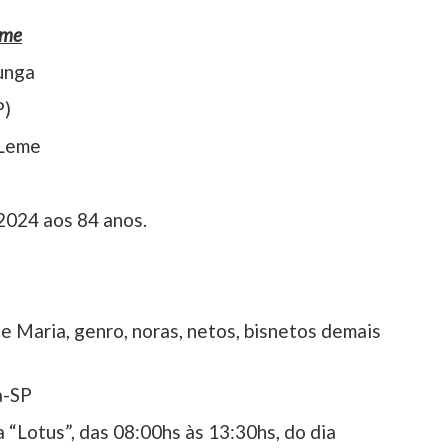
eme
unga
P)
 Leme
2024 aos 84 anos.
 e Maria, genro, noras, netos, bisnetos demais
a-SP
“Lotus”, das 08:00hs às 13:30hs, do dia