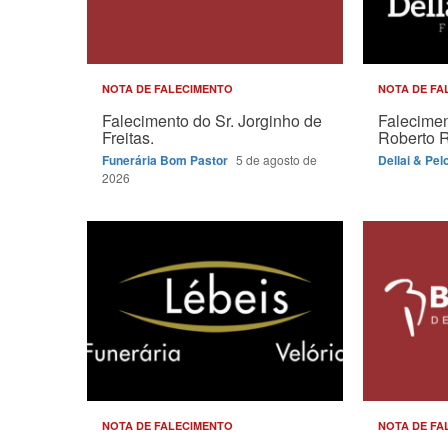
NOTA DE FALECIMENTO
NOTA DE FA
Falecimento do Sr. Jorginho de
Falecimen
Freitas.
Roberto 
Funerária Bom Pastor
5 de agosto de
Dellai & Pel
2026
NOTA DE FALECIMENTO
NOTA DE FA