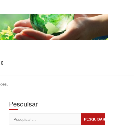
TO
opes.
Pesquisar
Pesquisar
por: