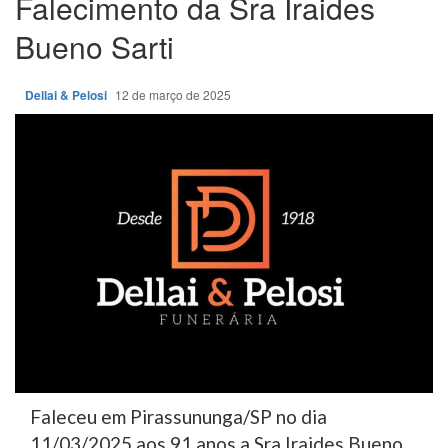
Falecimento da Sra Iraides
Bueno Sarti
Dellai & Pelosi
12 de março de 2025
Faleceu em Pirassununga/SP no dia
11/03/2025 aos 91 anos a Sra Iraides Bueno