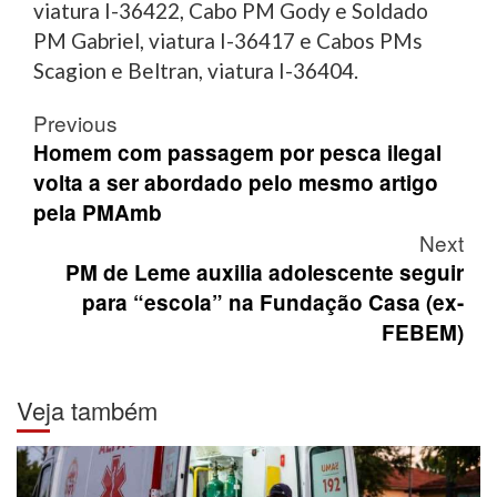
viatura I-36422, Cabo PM Gody e Soldado
PM Gabriel, viatura I-36417 e Cabos PMs
Scagion e Beltran, viatura I-36404.
Post
Previous
navigation
Homem com passagem por pesca ilegal
volta a ser abordado pelo mesmo artigo
pela PMAmb
Next
PM de Leme auxilia adolescente seguir
para “escola” na Fundação Casa (ex-
FEBEM)
Veja também