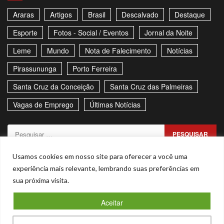
Araras
Artigos
Brasil
Descalvado
Destaque
Esporte
Fotos - Social / Eventos
Jornal da Noite
Leme
Mundo
Nota de Falecimento
Notícias
Pirassununga
Porto Ferreira
Santa Cruz da Conceição
Santa Cruz das Palmeiras
Vagas de Emprego
Últimas Notícias
Pesquisar
por:
Sitemap
Política de Privacidade
Contato
Usamos cookies em nosso site para oferecer a você uma
experiência mais relevante, lembrando suas preferências em
Stories
sua próxima visita.
Facebook
Youtube
Aceitar
Copyright © Todos os direitos reservados. - CNPJ –