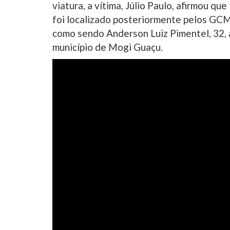
viatura, a vítima, Júlio Paulo, afirmou qu
foi localizado posteriormente pelos GCM
como sendo Anderson Luiz Pimentel, 32, a
município de Mogi Guaçu.