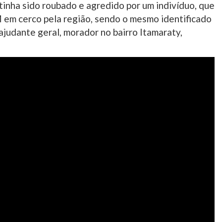
e tinha sido roubado e agredido por um indivíduo, que
 em cerco pela região, sendo o mesmo identificado
judante geral, morador no bairro Itamaraty,