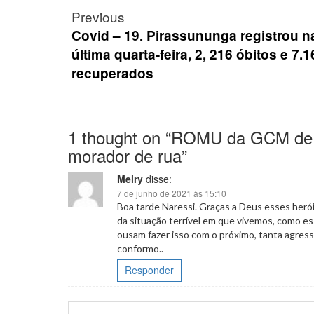
Post
Previous
navigation
Covid – 19. Pirassununga registrou n
última quarta-feira, 2, 216 óbitos e 7.1
recuperados
1 thought on “
ROMU da GCM de Pi
morador de rua
”
Meiry
disse:
7 de junho de 2021 às 15:10
Boa tarde Naressi. Graças a Deus esses herói
da situação terrível em que vivemos, como e
ousam fazer isso com o próximo, tanta agress
conformo..
Responder