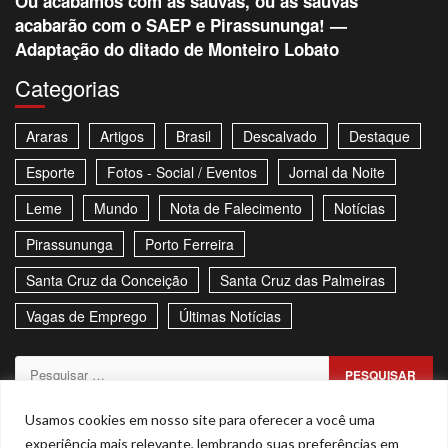
Ou acabamos com as saúvas, ou as saúvas
acabarão com o SAEP e Pirassununga! —
Adaptação do ditado de Monteiro Lobato
Categorias
Araras
Artigos
Brasil
Descalvado
Destaque
Esporte
Fotos - Social / Eventos
Jornal da Noite
Leme
Mundo
Nota de Falecimento
Notícias
Pirassununga
Porto Ferreira
Santa Cruz da Conceição
Santa Cruz das Palmeiras
Vagas de Emprego
Últimas Notícias
Pesquisar
por:
Sitemap
Política de Privacidade
Contato
Usamos cookies em nosso site para oferecer a você uma
experiência mais relevante, lembrando suas preferências em