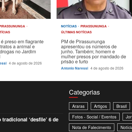
PIRASSUNUNGA
NOTÍCIAS
PIRASSUNUNGA
TÍCIAS
ÚLTIMAS NOTÍCIAS
é preso em flagrante
PM de Pirassununga
tratos a animal e
apresentou os números de
drogas no Jardim
junho. Também; homem e
l
mulher presos por mandado de
prisão e furto
essi
4 de agosto de 2026
Antonio Naressi
4 de agosto de 2026
Categorias
Araras
Artigos
Brasil
Fotos - Social / Eventos
Jor
tradicional ‘desfile’ 6 de
Nota de Falecimento
Notíci