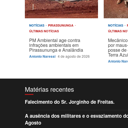
NOTÍCIAS
PIRASSUNUNGA
NOTÍCIAS
ÚLTIMAS NOTÍCIAS
ÚLTIMAS NO
PM Ambiental age contra
Mecânico 
infrações ambientais em
por maus-
Pirassununga e Analândia
posse de 
Terra Azu
Antonio Naressi
4 de agosto de 2026
Antonio Nar
Matérias recentes
Falecimento do Sr. Jorginho de Freitas.
A ausência dos militares e o esvaziamento do 
Agosto