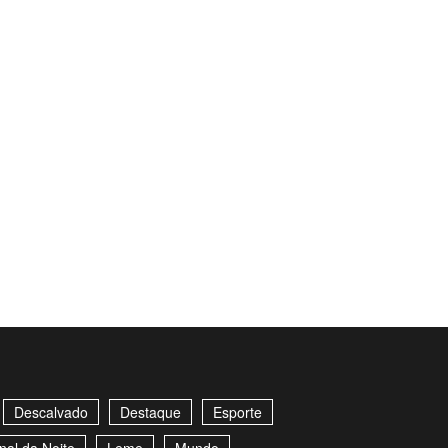
Descalvado
Destaque
Esporte