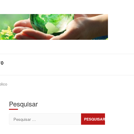
TO
lico
Pesquisar
Pesquisar
por: