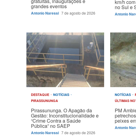
gratuitas, inaugurações e
km/h com 
grandes eventos
no Sul e 
Antonio Naressi
7 de agosto de 2026
Antonio Nar
DESTAQUE
NOTÍCIAS
NOTÍCIAS
PIRASSUNUNGA
ÚLTIMAS NO
Pirassununga. O Apagão da
PM Ambie
Gestão: Inconstitucionalidade e
petrechos
“Crime Contra a Saúde
peixes em
Pública” no SAEP
Antonio Nar
Antonio Naressi
7 de agosto de 2026