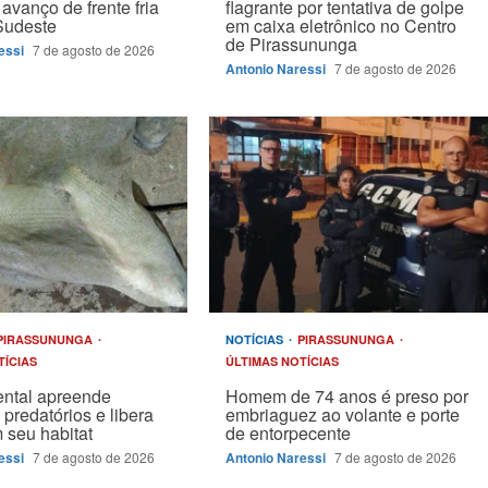
avanço de frente fria
flagrante por tentativa de golpe
Sudeste
em caixa eletrônico no Centro
de Pirassununga
essi
7 de agosto de 2026
Antonio Naressi
7 de agosto de 2026
PIRASSUNUNGA
NOTÍCIAS
PIRASSUNUNGA
TÍCIAS
ÚLTIMAS NOTÍCIAS
ntal apreende
Homem de 74 anos é preso por
 predatórios e libera
embriaguez ao volante e porte
 seu habitat
de entorpecente
essi
7 de agosto de 2026
Antonio Naressi
7 de agosto de 2026