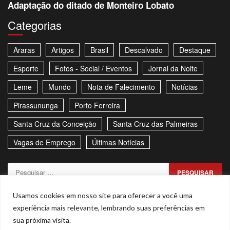
Adaptação do ditado de Monteiro Lobato
Categorias
Araras
Artigos
Brasil
Descalvado
Destaque
Esporte
Fotos - Social / Eventos
Jornal da Noite
Leme
Mundo
Nota de Falecimento
Notícias
Pirassununga
Porto Ferreira
Santa Cruz da Conceição
Santa Cruz das Palmeiras
Vagas de Emprego
Últimas Notícias
Pesquisar
por:
Sitemap
Política de Privacidade
Contato
Usamos cookies em nosso site para oferecer a você uma
experiência mais relevante, lembrando suas preferências em
Stories
sua próxima visita.