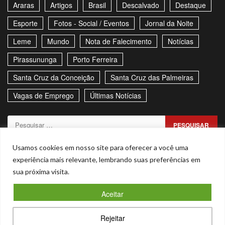
Araras
Artigos
Brasil
Descalvado
Destaque
Esporte
Fotos - Social / Eventos
Jornal da Noite
Leme
Mundo
Nota de Falecimento
Notícias
Pirassununga
Porto Ferreira
Santa Cruz da Conceição
Santa Cruz das Palmeiras
Vagas de Emprego
Últimas Notícias
Pesquisar
por:
Sitemap
Política de Privacidade
Contato
Usamos cookies em nosso site para oferecer a você uma
experiência mais relevante, lembrando suas preferências em
Stories
sua próxima visita.
Facebook
Youtube
Aceitar
Copyright © Todos os direitos reservados. - CNPJ –
Rejeitar
53.855.101/0001-00
|
Magnitude
by AF themes.