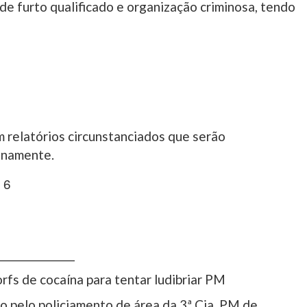
de furto qualificado e organização criminosa, tendo
m relatórios circunstanciados que serão
unamente.
________________
fs de cocaína para tentar ludibriar PM
 pelo policiamento de área da 3ª Cia. PM de