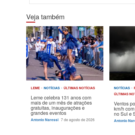
Veja também
LEME
NOTÍCIAS
ÚLTIMAS NOTÍCIAS
NOTÍCIAS
ÚLTIMAS NO
Leme celebra 131 anos com
mais de um mês de atrações
Ventos p
gratuitas, inaugurações e
km/h com 
grandes eventos
no Sul e 
Antonio Naressi
7 de agosto de 2026
Antonio Nar