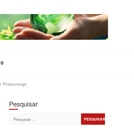
TO
or Pirassununga
Pesquisar
Pesquisar
por: