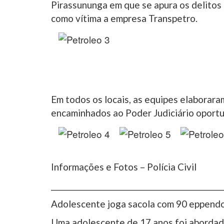
Pirassununga em que se apura os delitos 
como vítima a empresa Transpetro.
Em todos os locais, as equipes elaborara
encaminhados ao Poder Judiciário oport
Informações e Fotos – Polícia Civil
_________________________________________________
Adolescente joga sacola com 90 eppendor
Uma adolescente de 17 anos foi abordado