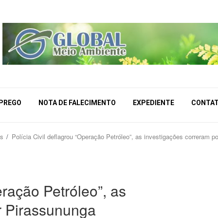
MPREGO
NOTA DE FALECIMENTO
EXPEDIENTE
CONTA
as
Polícia Civil deflagrou “Operação Petróleo”, as investigações correram p
eração Petróleo”, as
r Pirassununga