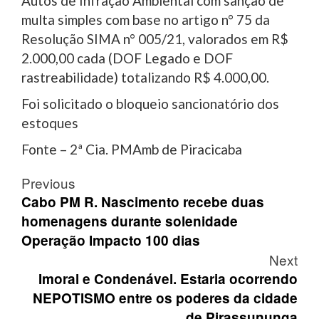
Autos de Infração Ambiental com sanção de
multa simples com base no artigo n° 75 da
Resolução SIMA n° 005/21, valorados em R$
2.000,00 cada (DOF Legado e DOF
rastreabilidade) totalizando R$ 4.000,00.
Foi solicitado o bloqueio sancionatório dos
estoques
Fonte – 2ª Cia. PMAmb de Piracicaba
Post
Previous
navigation
Cabo PM R. Nascimento recebe duas
homenagens durante solenidade
Operação Impacto 100 dias
Next
Imoral e Condenável. Estaria ocorrendo
NEPOTISMO entre os poderes da cidade
de Pirassununga