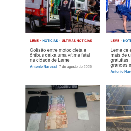
LEME
NOTÍCIAS
ÚLTIMAS NOTÍCIAS
LEME
NOT
Colisão entre motocicleta e
Leme cel
ônibus deixa uma vítima fatal
mais de 
na cidade de Leme
gratuitas
grandes 
Antonio Naressi
7 de agosto de 2026
Antonio Nar