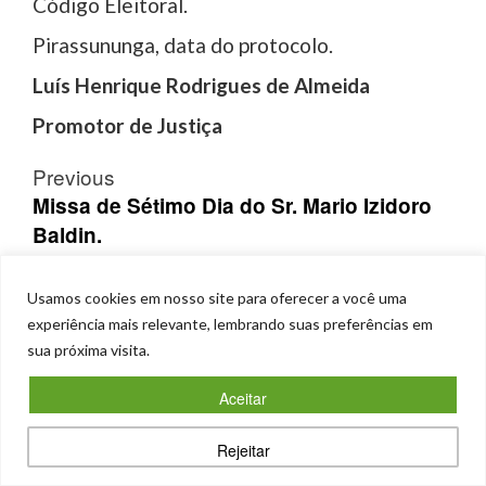
Código Eleitoral.
Pirassununga, data do protocolo.
Luís Henrique Rodrigues de Almeida
Promotor de Justiça
Post
Previous
navigation
Missa de Sétimo Dia do Sr. Mario Izidoro
Baldin.
Next
Falecimento Sr. Eduardo Nascimento
Usamos cookies em nosso site para oferecer a você uma
Rosa
experiência mais relevante, lembrando suas preferências em
sua próxima visita.
Veja também
Aceitar
Rejeitar