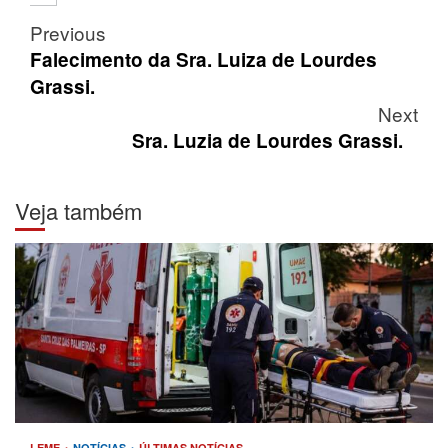
Post
Previous
navigation
Falecimento da Sra. Luiza de Lourdes
Grassi.
Next
Sra. Luzia de Lourdes Grassi.
Veja também
LEME
NOTÍCIAS
ÚLTIMAS NOTÍCIAS