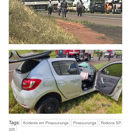
Tags:
Acidente em Pirassununga
Pirassununga
Rodovia SP-
225