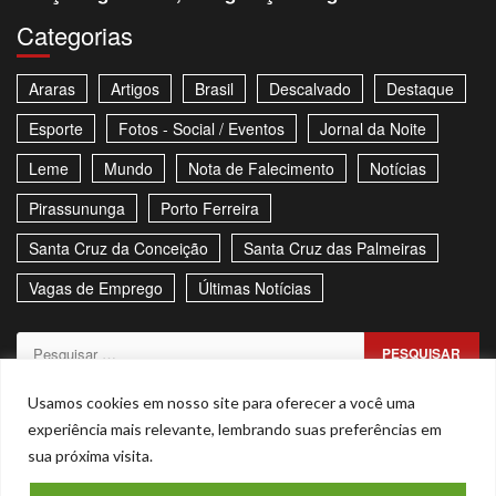
Categorias
Araras
Artigos
Brasil
Descalvado
Destaque
Esporte
Fotos - Social / Eventos
Jornal da Noite
Leme
Mundo
Nota de Falecimento
Notícias
Pirassununga
Porto Ferreira
Santa Cruz da Conceição
Santa Cruz das Palmeiras
Vagas de Emprego
Últimas Notícias
Pesquisar
por:
Sitemap
Política de Privacidade
Contato
Usamos cookies em nosso site para oferecer a você uma
experiência mais relevante, lembrando suas preferências em
Stories
sua próxima visita.
Facebook
Youtube