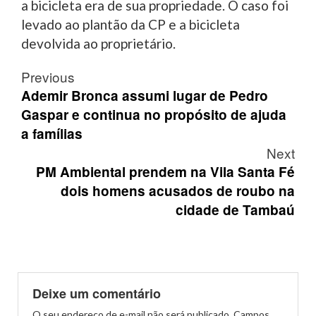
a bicicleta era de sua propriedade. O caso foi
levado ao plantão da CP e a bicicleta
devolvida ao proprietário.
Post
Previous
navigation
Ademir Bronca assumi lugar de Pedro
Gaspar e continua no propósito de ajuda
a famílias
Next
PM Ambiental prendem na Vila Santa Fé
dois homens acusados de roubo na
cidade de Tambaú
Deixe um comentário
O seu endereço de e-mail não será publicado.
Campos