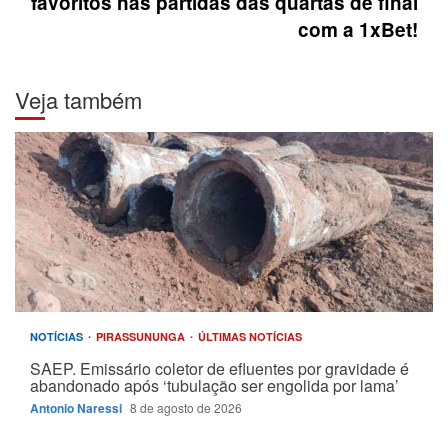
favoritos nas partidas das quartas de final
com a 1xBet!
Veja também
NOTÍCIAS
PIRASSUNUNGA
ÚLTIMAS NOTÍCIAS
SAEP. Emissário coletor de efluentes por gravidade é
abandonado após ‘tubulação ser engolida por lama’
Antonio Naressi
8 de agosto de 2026