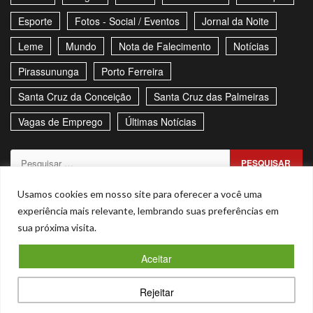
Esporte
Fotos - Social / Eventos
Jornal da Noite
Leme
Mundo
Nota de Falecimento
Notícias
Pirassununga
Porto Ferreira
Santa Cruz da Conceição
Santa Cruz das Palmeiras
Vagas de Emprego
Últimas Notícias
Pesquisar
por:
Sitemap
Política de Privacidade
Contato
Usamos cookies em nosso site para oferecer a você uma
experiência mais relevante, lembrando suas preferências em
Stories
sua próxima visita.
Facebook
Youtube
Aceitar
Copyright © Todos os direitos reservados. - CNPJ –
Rejeitar
53.855.101/0001-00
|
Magnitude
by AF themes.