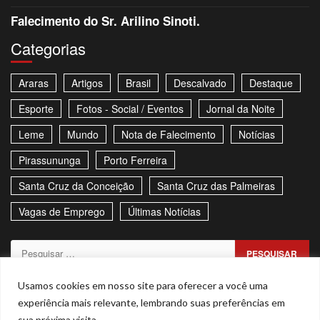
Falecimento do Sr. Arilino Sinoti.
Categorias
Araras
Artigos
Brasil
Descalvado
Destaque
Esporte
Fotos - Social / Eventos
Jornal da Noite
Leme
Mundo
Nota de Falecimento
Notícias
Pirassununga
Porto Ferreira
Santa Cruz da Conceição
Santa Cruz das Palmeiras
Vagas de Emprego
Últimas Notícias
Pesquisar
por:
Sitemap
Política de Privacidade
Contato
Usamos cookies em nosso site para oferecer a você uma
experiência mais relevante, lembrando suas preferências em
Stories
sua próxima visita.