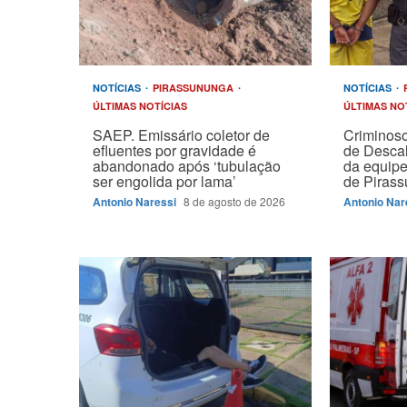
NOTÍCIAS
PIRASSUNUNGA
NOTÍCIAS
ÚLTIMAS NOTÍCIAS
ÚLTIMAS NO
SAEP. Emissário coletor de
Criminoso
efluentes por gravidade é
de Descal
abandonado após ‘tubulação
da equipe
ser engolida por lama’
de Piras
Antonio Naressi
8 de agosto de 2026
Antonio Nar