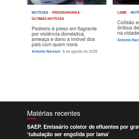
NOTÍCIAS
PIRASSUNUNGA
LEME
NOT
ÚLTIMAS NOTÍCIAS
Colisão e
ônibus de
Pedreiro é preso em flagrante
na cidad
por violência doméstica,
ameaça e dano a imóvel dos
Antonio Nar
pais com quem mora
Antonio Naressi
8 de agosto de 2026
Matérias recentes
SAEP. Emissário coletor de efluentes por gr
‘tubulação ser engolida por lama’