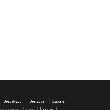
Descalvado
Destaque
Esporte