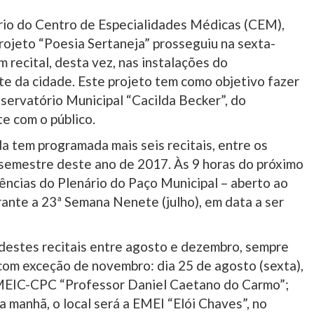
rio do Centro de Especialidades Médicas (CEM),
rojeto “Poesia Sertaneja” prosseguiu na sexta-
 recital, desta vez, nas instalações do
te da cidade. Este projeto tem como objetivo fazer
servatório Municipal “Cacilda Becker”, do
e com o público.
a tem programada mais seis recitais, entre os
semestre deste ano de 2017. Às 9 horas do próximo
dências do Plenário do Paço Municipal – aberto ao
rante a 23ª Semana Nenete (julho), em data a ser
destes recitais entre agosto e dezembro, sempre
 com exceção de novembro: dia 25 de agosto (sexta),
 EMEIC-CPC “Professor Daniel Caetano do Carmo”;
a manhã, o local será a EMEI “Elói Chaves”, no