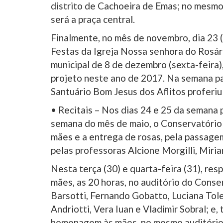
distrito de Cachoeira de Emas; no mesmo 
será a praça central.
Finalmente, no mês de novembro, dia 23 (
Festas da Igreja Nossa senhora do Rosário
municipal de 8 de dezembro (sexta-feira)
projeto neste ano de 2017. Na semana pa
Santuário Bom Jesus dos Aflitos proferiu
• Recitais – Nos dias 24 e 25 da semana 
semana do mês de maio, o Conservatório 
mães e a entrega de rosas, pela passage
pelas professoras Alcione Morgilli, Miria
Nesta terça (30) e quarta-feira (31), r
mães, as 20 horas, no auditório do Conse
Barsotti, Fernando Gobatto, Luciana Tole
Andriotti, Vera Iuan e Vladimir Sobral; e
homenagem às mães, no mesmo auditório,