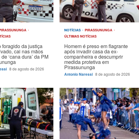
PIRASSUNUNGA
NOTÍCIAS
PIRASSUNUNGA
TÍCIAS
ÚLTIMAS NOTÍCIAS
 foragido da justiça
Homem é preso em flagrante
vado, cai nas mãos
após invadir casa da ex-
 de ‘cana dura’ da PM
companheira e descumprir
sununga
medida protetiva em
Pirassununga
essi
8 de agosto de 2026
Antonio Naressi
8 de agosto de 2026