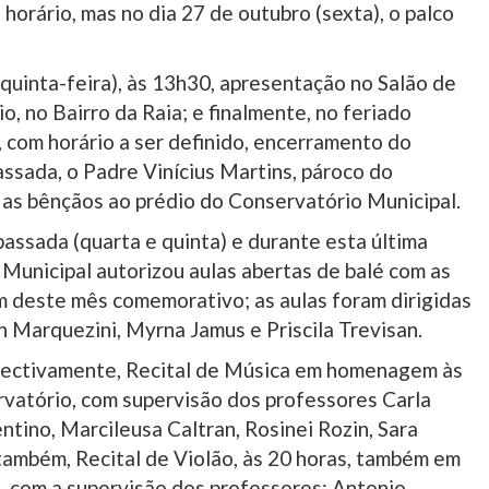
horário, mas no dia 27 de outubro (sexta), o palco
quinta-feira), às 13h30, apresentação no Salão de
, no Bairro da Raia; e finalmente, no feriado
, com horário a ser definido, encerramento do
ssada, o Padre Vinícius Martins, pároco do
 as bênçãos ao prédio do Conservatório Municipal.
passada (quarta e quinta) e durante esta última
Municipal autorizou aulas abertas de balé com as
m deste mês comemorativo; as aulas foram dirigidas
n Marquezini, Myrna Jamus e Priscila Trevisan.
espectivamente, Recital de Música em homenagem às
rvatório, com supervisão dos professores Carla
ntino, Marcileusa Caltran, Rosinei Rozin, Sara
, também, Recital de Violão, às 20 horas, também em
 com a supervisão dos professores: Antonio