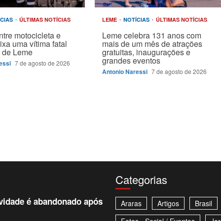
ÍCIAS
ÚLTIMAS NOTÍCIAS
LEME
NOTÍCIAS
ÚLTIMAS NOTÍCIAS
ntre motocicleta e
Leme celebra 131 anos com
ixa uma vítima fatal
mais de um mês de atrações
e de Leme
gratuitas, inaugurações e
grandes eventos
essi
7 de agosto de 2026
Antonio Naressi
7 de agosto de 2026
Categorias
avidade é abandonado após
Araras
Artigos
Brasil