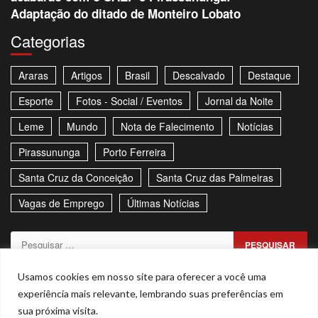
Adaptação do ditado de Monteiro Lobato
Categorias
Araras
Artigos
Brasil
Descalvado
Destaque
Esporte
Fotos - Social / Eventos
Jornal da Noite
Leme
Mundo
Nota de Falecimento
Notícias
Pirassununga
Porto Ferreira
Santa Cruz da Conceição
Santa Cruz das Palmeiras
Vagas de Emprego
Últimas Notícias
Pesquisar
por:
Sitemap
Política de Privacidade
Contato
Usamos cookies em nosso site para oferecer a você uma
experiência mais relevante, lembrando suas preferências em
Stories
sua próxima visita.