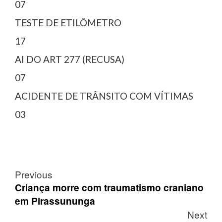
07
TESTE DE ETILÔMETRO
17
AI DO ART 277 (RECUSA)
07
ACIDENTE DE TRÂNSITO COM VÍTIMAS
03
Post
Previous
navigation
Criança morre com traumatismo craniano
em Pirassununga
Next