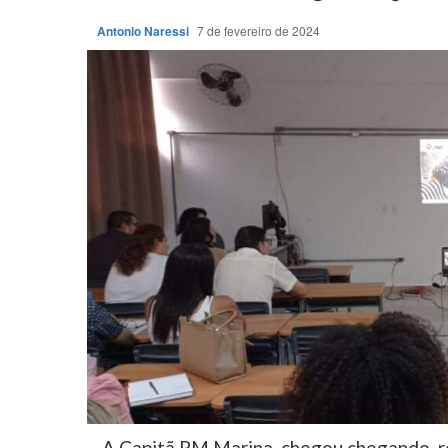
Antonio Naressi
7 de fevereiro de 2024
A Capitã PM Marina, chegou chegando, re