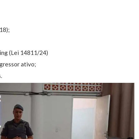
18);
ying (Lei 14811/24)
gressor ativo;
.