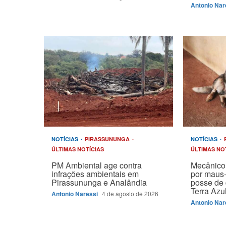
Antonio Nar
NOTÍCIAS
PIRASSUNUNGA
NOTÍCIAS
ÚLTIMAS NOTÍCIAS
ÚLTIMAS NO
PM Ambiental age contra
Mecânico 
infrações ambientais em
por maus-
Pirassununga e Analândia
posse de 
Terra Azu
Antonio Naressi
4 de agosto de 2026
Antonio Nar