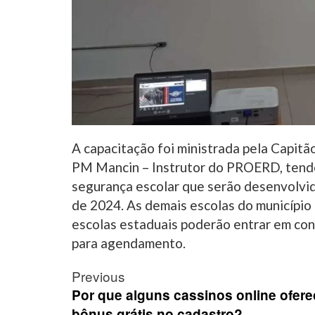
A capacitação foi ministrada pela Capi
PM Mancin – Instrutor do PROERD, tendo
segurança escolar que serão desenvolvid
de 2024. As demais escolas do município
escolas estaduais poderão entrar em con
para agendamento.
Post
Previous
navigation
Por que alguns cassinos online ofer
bônus grátis no cadastro?