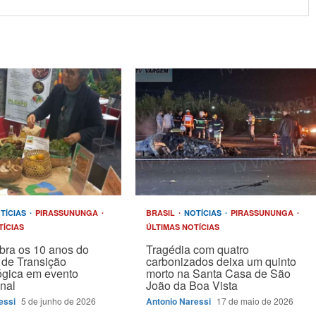
TÍCIAS
PIRASSUNUNGA
BRASIL
NOTÍCIAS
PIRASSUNUNGA
TÍCIAS
ÚLTIMAS NOTÍCIAS
bra os 10 anos do
Tragédia com quatro
 de Transição
carbonizados deixa um quinto
ógica em evento
morto na Santa Casa de São
onal
João da Boa Vista
essi
5 de junho de 2026
Antonio Naressi
17 de maio de 2026