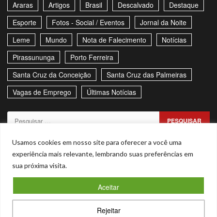
Araras
Artigos
Brasil
Descalvado
Destaque
Esporte
Fotos - Social / Eventos
Jornal da Noite
Leme
Mundo
Nota de Falecimento
Notícias
Pirassununga
Porto Ferreira
Santa Cruz da Conceição
Santa Cruz das Palmeiras
Vagas de Emprego
Últimas Notícias
Pesquisar
por:
Sitemap
Política de Privacidade
Contato
Usamos cookies em nosso site para oferecer a você uma
experiência mais relevante, lembrando suas preferências em
Stories
sua próxima visita.
Facebook
Youtube
Aceitar
Copyright © Todos os direitos reservados. - CNPJ –
Rejeitar
53.855.101/0001-00
|
Magnitude
by AF themes.