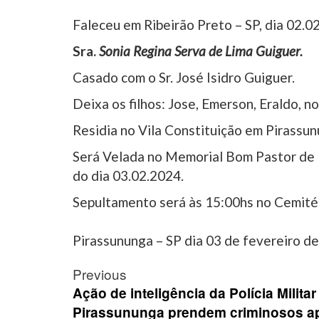
Faleceu em Ribeirão Preto – SP, dia 02.0
Sra.
Sonia Regina Serva de Lima Guiguer.
Casado com o Sr. José Isidro Guiguer.
Deixa os filhos: Jose, Emerson, Eraldo, n
Residia no Vila Constituição em Pirassu
Será Velada no Memorial Bom Pastor de P
do dia 03.02.2024.
Sepultamento será às 15:00hs no Cemitér
Pirassununga – SP dia 03 de fevereiro d
Post
Previous
navigation
Ação de inteligência da Polícia Militar
Pirassununga prendem criminosos a