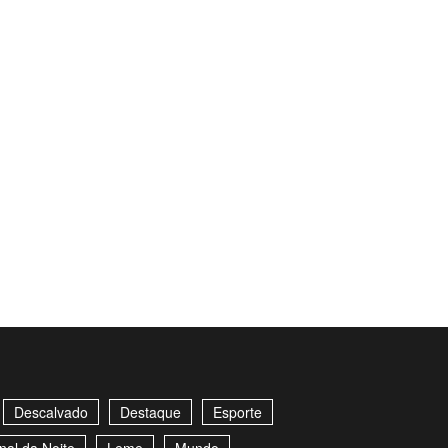
Descalvado
Destaque
Esporte