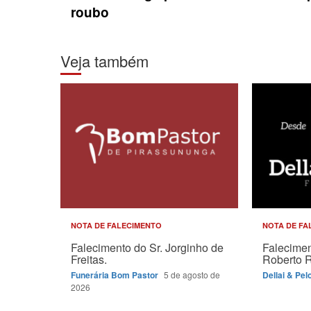
roubo
Veja também
NOTA DE FALECIMENTO
NOTA DE FA
Falecimento do Sr. Jorginho de
Falecimen
Freitas.
Roberto 
Funerária Bom Pastor
5 de agosto de
Dellai & Pel
2026