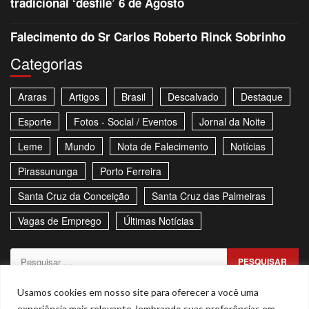
tradicional ‘desfile’ 6 de Agosto
Falecimento do Sr Carlos Roberto Rinck Sobrinho
Categorias
Araras
Artigos
Brasil
Descalvado
Destaque
Esporte
Fotos - Social / Eventos
Jornal da Noite
Leme
Mundo
Nota de Falecimento
Notícias
Pirassununga
Porto Ferreira
Santa Cruz da Conceição
Santa Cruz das Palmeiras
Vagas de Emprego
Últimas Notícias
Pesquisar
por:
Sitemap
Política de Privacidade
Contato
Usamos cookies em nosso site para oferecer a você uma
experiência mais relevante, lembrando suas preferências em