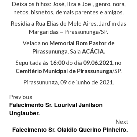
Deixa os filhos: José, Ilza e Joel, genro, nora,
netos, bisnetos, demais parentes e amigos.
Residia a Rua Elias de Melo Aires, Jardim das
Margaridas – Pirassununga/SP.
Velada no
Memorial Bom Pastor de
Pirassununga
, Sala
ACÁCIA.
Sepultada às
16:00
do dia
09.06.2021
, no
Cemitério Municipal de Pirassununga
/SP.
Pirassununga, 09 de junho de 2021.
Post
Previous
navigation
Falecimento Sr. Lourival Janilson
Unglauber.
Next
Falecimento Sr. Olaidio Querino Pinheiro.