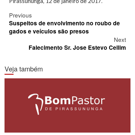
Pirassununga, 12 de janeiro de 2017.
Post
Previous
navigation
Suspeitos de envolvimento no roubo de
gados e veículos são presos
Next
Falecimento Sr. Jose Estevo Cellim
Veja também