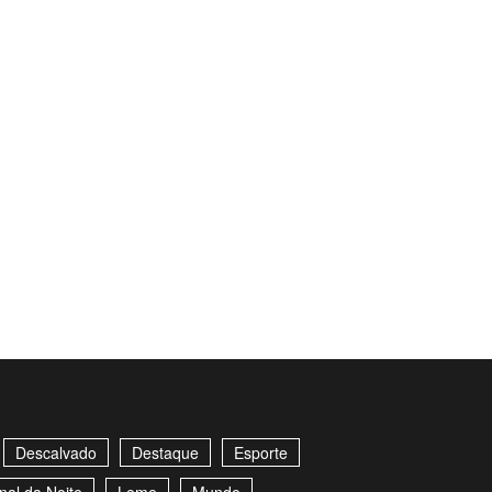
Descalvado
Destaque
Esporte