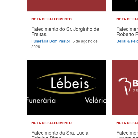
NOTA DE FALECIMENTO
NOTA DE FA
Falecimento do Sr. Jorginho de
Falecimen
Freitas.
Roberto 
Funerária Bom Pastor
5 de agosto de
Dellai & Pel
2026
NOTA DE FALECIMENTO
NOTA DE FA
Falecimento da Sra. Lucia
Falecimen
Cristina Pires.
Lazaro de 