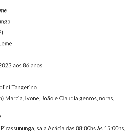
eme
unga
P)
 Leme
2023 aos 86 anos.
olini Tangerino.
) Marcia, Ivone, João e Claudia genros, noras,
.
P
irassununga, sala Acácia das 08:00hs às 15:00hs,