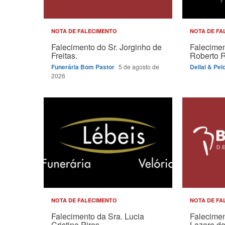
NOTA DE FALECIMENTO
NOTA DE FA
Falecimento do Sr. Jorginho de
Falecimen
Freitas.
Roberto 
Funerária Bom Pastor
5 de agosto de
Dellai & Pel
2026
NOTA DE FALECIMENTO
NOTA DE FA
Falecimento da Sra. Lucia
Falecimen
Cristina Pires.
Lazaro de 