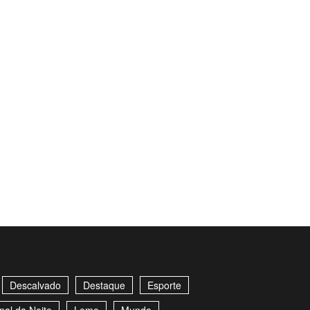
Descalvado
Destaque
Esporte