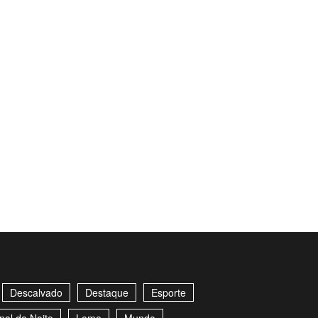
Descalvado
Destaque
Esporte