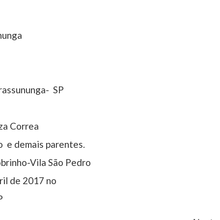
nunga
irassununga- SP
uza Correa
to e demais parentes.
obrinho-Vila São Pedro
ril de 2017 no
P