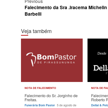
Post
Previous
navigation
Falecimento da Sra .Iracema Michelin
Barbelli
Veja também
NOTA DE FALECIMENTO
NOTA DE FA
Falecimento do Sr. Jorginho de
Falecimen
Freitas.
Roberto 
Funerária Bom Pastor
5 de agosto de
Dellai & Pel