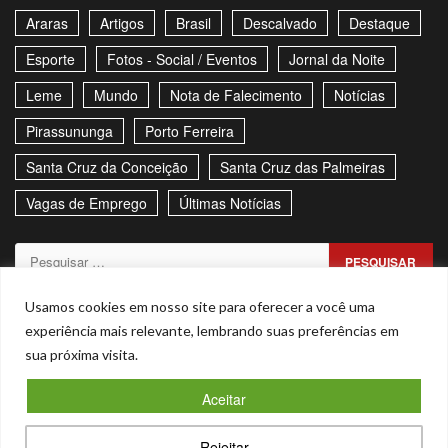
Araras
Artigos
Brasil
Descalvado
Destaque
Esporte
Fotos - Social / Eventos
Jornal da Noite
Leme
Mundo
Nota de Falecimento
Notícias
Pirassununga
Porto Ferreira
Santa Cruz da Conceição
Santa Cruz das Palmeiras
Vagas de Emprego
Últimas Notícias
Pesquisar
por:
Sitemap
Política de Privacidade
Contato
Usamos cookies em nosso site para oferecer a você uma
experiência mais relevante, lembrando suas preferências em
Stories
sua próxima visita.
Facebook
Youtube
Aceitar
Copyright © Todos os direitos reservados. - CNPJ –
Rejeitar