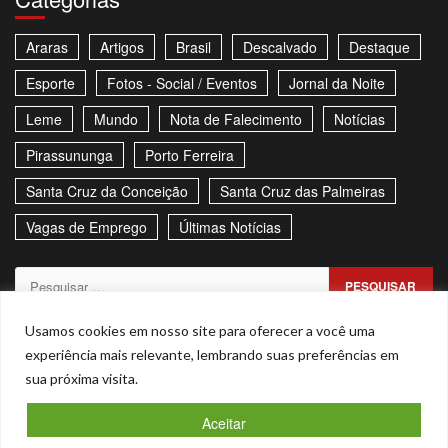
Araras
Artigos
Brasil
Descalvado
Destaque
Esporte
Fotos - Social / Eventos
Jornal da Noite
Leme
Mundo
Nota de Falecimento
Notícias
Pirassununga
Porto Ferreira
Santa Cruz da Conceição
Santa Cruz das Palmeiras
Vagas de Emprego
Últimas Notícias
Pesquisar
por:
Sitemap
Política de Privacidade
Contato
Usamos cookies em nosso site para oferecer a você uma
experiência mais relevante, lembrando suas preferências em
Stories
sua próxima visita.
Facebook
Youtube
Aceitar