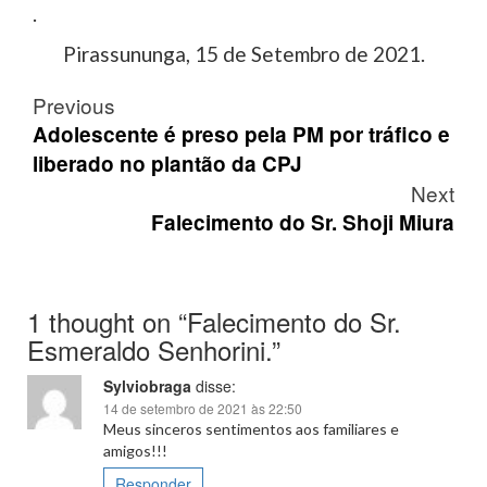
.
Pirassununga, 15 de Setembro de 2021.
Post
Previous
navigation
Adolescente é preso pela PM por tráfico e
liberado no plantão da CPJ
Next
Falecimento do Sr. Shoji Miura
1 thought on “
Falecimento do Sr.
Esmeraldo Senhorini.
”
Sylviobraga
disse:
14 de setembro de 2021 às 22:50
Meus sinceros sentimentos aos familiares e
amigos!!!
Responder