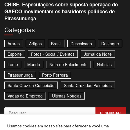
CRISE. Especulações sobre suposta operação do
GAECO movimentam os bastidores políticos de
Pirassununga
Categorias
Araras
Artigos
Brasil
Descalvado
Destaque
Esporte
Fotos - Social / Eventos
Jornal da Noite
Leme
Mundo
Nota de Falecimento
Notícias
Pirassununga
Porto Ferreira
Santa Cruz da Conceição
Santa Cruz das Palmeiras
Vagas de Emprego
Últimas Notícias
Pesquisar
por:
Sitemap
Política de Privacidade
Contato
Usamos cookies em nosso site para oferecer a você uma