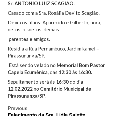
Sr. ANTONIO LUIZ SCAGIÃO.
Casado com a Sra. Rosália Devito Scagião.
Deixa os filhos: Aparecido e Gilberto, nora,
netos, bisnetos, demais
parentes e amigos.
Residia a Rua Pernambuco, Jardim kamel –
Pirassununga/SP.
Está sendo velado no
Memorial Bom Pastor
Capela Ecumênica,
das
12:30
às
16:30.
Sepultamento será às
16:30
do dia
12.02.2022
no
Cemitério Municipal de
Pirassununga/SP.
Post
Previous
Falecimento da Sra. Lídia Salette